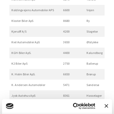
Koldingvejens Automobiler APS
6600
Vejen
Kloster Biler ApS
8680
Ry
Kjerulff A/S
4200
Slagelse
Kiel Automobiler ApS
3650
Ølstykke
KGH-Biler ApS.
4400
Kalundborg
K2 Biler ApS
2750
Ballerup
K. Holm Biler ApS.
6650
Brørup
K. Andersen Automobiler
5471
Søndersø
Jysk Autohus ApS
8361
Hasselager
Jydsk Autohandel
6940
Lem St.