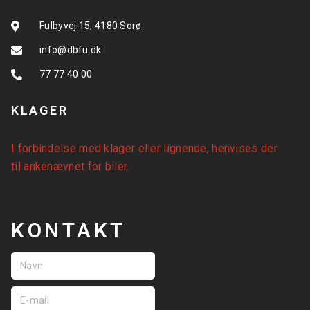
Fulbyvej 15, 4180 Sorø
info@dbfu.dk
77 77 40 00
KLAGER
I forbindelse med klager eller lignende, henvises der
til
ankenævnet for biler
.
KONTAKT