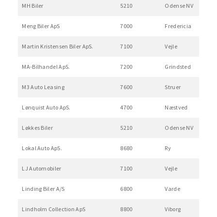
MH Biler
5210
Odense NV
Meng Biler ApS
7000
Fredericia
Martin Kristensen Biler ApS.
7100
Vejle
MA-Bilhandel ApS.
7200
Grindsted
M3 Auto Leasing
7600
Struer
Lønquist Auto ApS.
4700
Næstved
Løkkes Biler
5210
Odense NV
Lokal Auto ApS.
8680
Ry
LJ Automobiler
7100
Vejle
Linding Biler A/S
6800
Varde
Lindholm Collection ApS
8800
Viborg