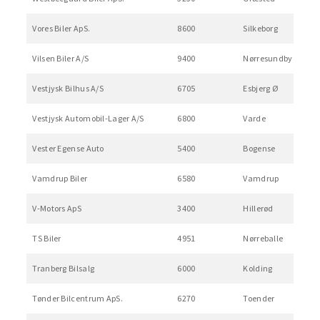
Vores Biler ApS.
8600
Silkeborg
Vilsen Biler A/S
9400
Nørresundby
Vestjysk Bilhus A/S
6705
Esbjerg Ø
Vestjysk Automobil-Lager A/S
6800
Varde
Vester Egense Auto
5400
Bogense
Vamdrup Biler
6580
Vamdrup
V-Motors ApS
3400
Hillerød
TS Biler
4951
Nørreballe
Tranberg Bilsalg
6000
Kolding
Tønder Bilcentrum ApS.
6270
Toender