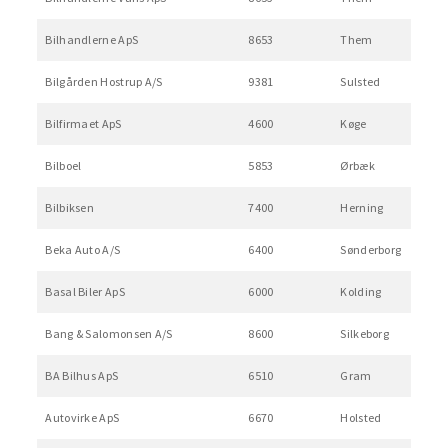
Bilhandlerne ApS
8653
Them
Bilgården Hostrup A/S
9381
Sulsted
Bilfirmaet ApS
4600
Køge
Bilboel
5853
Ørbæk
Bilbiksen
7400
Herning
Beka Auto A/S
6400
Sønderborg
Basal Biler ApS
6000
Kolding
Bang & Salomonsen A/S
8600
Silkeborg
BA Bilhus ApS
6510
Gram
Autovirke ApS
6670
Holsted