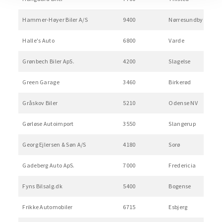
Hammer-Høyer Biler A/S
9400
Nørresundby
Halle's Auto
6800
Varde
Grønbech Biler ApS.
4200
Slagelse
Green Garage
3460
Birkerød
Gråskov Biler
5210
Odense NV
Gørløse Autoimport
3550
Slangerup
Georg Ejlersen & Søn A/S
4180
Sorø
Gadeberg Auto ApS.
7000
Fredericia
Fyns Bilsalg.dk
5400
Bogense
Frikke Automobiler
6715
Esbjerg