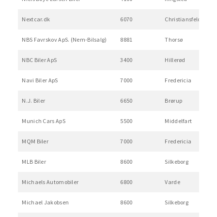
Nextcar.dk
6070
Christiansfeld
NBS Favrskov ApS. (Nem-Bilsalg)
8881
Thorsø
NBC Biler ApS
3400
Hillerød
Navi Biler ApS
7000
Fredericia
N.J. Biler
6650
Brørup
Munich Cars ApS
5500
Middelfart
MQM Biler
7000
Fredericia
MLB Biler
8600
Silkeborg
Michaels Automobiler
6800
Varde
Michael Jakobsen
8600
Silkeborg