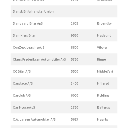
Dansk Bilforhandler Union
Dangaard Biler ApS
2605
Broendby
Damkjers Biler
9560
Hadsund
ConZept Leasing A/S
8800
Viborg
Claus Frederiksen Automobiler A/S
5750
Ringe
CC Biler A/S
5500
Middelfart
Carplace A/S
3400
Hillerød
Carclub A/S
6000
Kolding
Car House ApS
2750
Ballerup
C.A. Larsen Automobiler A/S
5683
Haarby