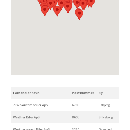
Forhandler navn
Postnummer
By
Zisko Automobiler ApS
6700
Esbjerg
Winther Biler ApS
8600
Silkeborg
Westbecgaard Biler ApS.
3230
Græsted