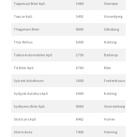
Toppevad Biler ApS.
3660
Stenløse
Topcar ApS.
5492
Vissenbjerg
Thøgersen Biler
8600
Silkeborg
Thor Bilhus
6000
Kolding
Talbro Automobiler ApS
2750
Ballerup
TA Biler ApS.
6760
Ribe
Sylvest Autoforum
3600
Frederikssund
Sydjysk Autohus ApS
6000
Kolding
Sydbyens Biler ApS.
8660
Skanderborg
Stuttcars ApS
8462
Harlev
Storm Auto
7400
Herning