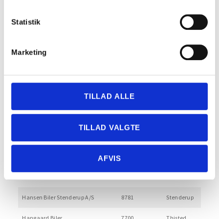
Jacks Biler
5491
Blommenslyst
Statistik
Humlegaard Automobiler A/S
5700
Svendborg
Marketing
HT Auto
6771
Gredstedbro
Høyer Automobiler
5260
Odense S
Højbogaard
9440
Aabybro
TILLAD ALLE
Hornsyld Bilcenter ApS
8783
Hornsyld
TILLAD VALGTE
Holmly Biler ApS.
9800
Hjørring
HJA Biler ApS
8870
Langå
AFVIS
Hendes Auto
4653
Karise
Hansen Biler Stenderup A/S
8781
Stenderup
Hangaard Biler
7700
Thisted