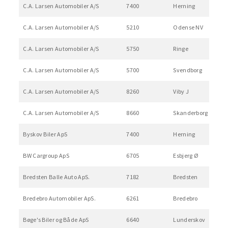
C.A. Larsen Automobiler A/S
7400
Herning
C.A. Larsen Automobiler A/S
5210
Odense NV
C.A. Larsen Automobiler A/S
5750
Ringe
C.A. Larsen Automobiler A/S
5700
Svendborg
C.A. Larsen Automobiler A/S
8260
Viby J
C.A. Larsen Automobiler A/S
8660
Skanderborg
Byskov Biler ApS
7400
Herning
BW Cargroup ApS
6705
Esbjerg Ø
Bredsten Balle Auto ApS.
7182
Bredsten
Bredebro Automobiler ApS.
6261
Bredebro
Bøge's Biler og Både ApS
6640
Lunderskov