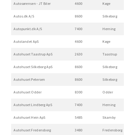
Autosørensen - JT Biler
4600
Køge
Autos.dk A/S
8600
Silkeborg
Autopunkt.dk A/S
7400
Herning
Autolandet ApS
4600
Køge
Autohuset Taastrup ApS
2630
Taastrup
Autohuset Silkeborg ApS
8600
Silkeborg
Autohuset Petersen
8600
Silkeborg
Autohuset Odder
8300
Odder
Autohuset Lindberg ApS
7400
Herning
Autohuset Hein ApS
5485
Skamby
Autohuset Fredensborg
3480
Fredensborg