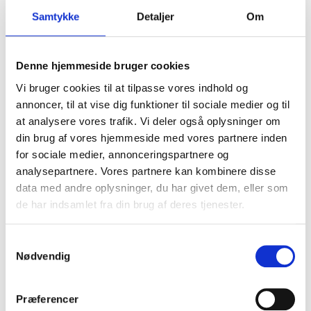
Jørs Biler ApS.
4700
Næstved
Samtykke
Detaljer
Om
Jørgen Jensen Automobiler A/S
6950
Ringkøbing
Denne hjemmeside bruger cookies
JMcars.dk ApS
7760
Hurup, Thy
Vi bruger cookies til at tilpasse vores indhold og
JM Offroadhandel
8654
Bryrup
annoncer, til at vise dig funktioner til sociale medier og til
at analysere vores trafik. Vi deler også oplysninger om
JM Handel
7100
Vejle
din brug af vores hjemmeside med vores partnere inden
for sociale medier, annonceringspartnere og
JL Auto ApS
8660
Skanderborg
analysepartnere. Vores partnere kan kombinere disse
JK Auto ApS.
9310
Vodskov
data med andre oplysninger, du har givet dem, eller som
de har indsamlet fra din brug af deres tjenester.
JH Service ApS.
5750
Ringe
Jensen Bilsalg
7500
Holstebro
Samtykkevalg
Nødvendig
Jensen Biler
6740
Bramming
Præferencer
Jan Heiselberg Automobiler
6705
Esbjerg Ø