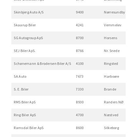
Skinbjerg Auto A/S
9400
Nørresundby
Skaarup Biler
4241
Vemmelev
SG Autogroup ApS
8700
Horsens
SEJ Biler ApS.
8766
Nr. Snede
Schønemann & Brodersen Biler A/S
4100
Ringsted
SA Auto
7673
Harboøre
S. E. Biler
7330
Brande
RMS Biler ApS
8930
Randers NØ
Ring Biler ApS
4700
Næstved
Ramsdal Biler ApS
8600
Silkeborg