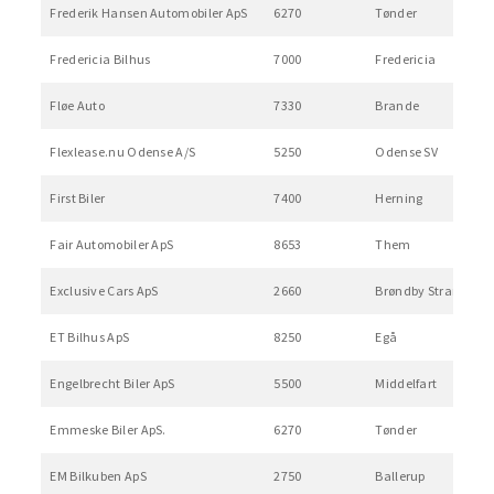
Frederik Hansen Automobiler ApS
6270
Tønder
Fredericia Bilhus
7000
Fredericia
Fløe Auto
7330
Brande
Flexlease.nu Odense A/S
5250
Odense SV
First Biler
7400
Herning
Fair Automobiler ApS
8653
Them
Exclusive Cars ApS
2660
Brøndby Strand
ET Bilhus ApS
8250
Egå
Engelbrecht Biler ApS
5500
Middelfart
Emmeske Biler ApS.
6270
Tønder
EM Bilkuben ApS
2750
Ballerup