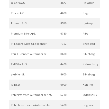
Q Cars A/S
4622
Havdrup
Procar A/S
4600
Køge
Proauto ApS.
8520
Lystrup
Premium Biler ApS.
6760
Ribe
PPilgaard Auto & Lakcenter
7752
Snedsted
Poul E. Jensen Automobiler
8600
Silkeborg
PM Biler ApS
4400
Kalundborg
pkrbiler.dk
8600
Silkeborg
PJ Biler
6000
Kolding
Peter Petersen Automobiler ApS.
5210
Odense NV
Peter Marcussens Automobiler
5400
Bogense