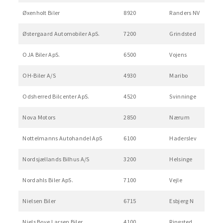
Øxenholt Biler
8920
Randers NV
Østergaard Automobiler ApS.
7200
Grindsted
OJA Biler ApS.
6500
Vojens
OH-Biler A/S
4930
Maribo
Odsherred Bilcenter ApS.
4520
Svinninge
Nova Motors
2850
Nærum
Nottelmanns Autohandel ApS
6100
Haderslev
Nordsjællands Bilhus A/S
3200
Helsinge
Nordahls Biler ApS.
7100
Vejle
Nielsen Biler
6715
Esbjerg N
Niels Boye Larsen Biler
4100
Ringsted