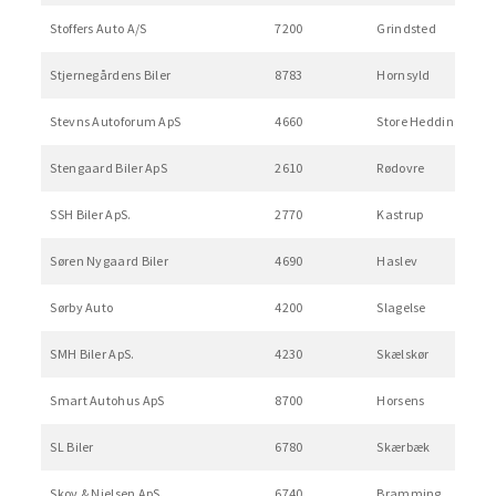
Stoffers Auto A/S
7200
Grindsted
Stjernegårdens Biler
8783
Hornsyld
Stevns Autoforum ApS
4660
Store Heddinge
Stengaard Biler ApS
2610
Rødovre
SSH Biler ApS.
2770
Kastrup
Søren Nygaard Biler
4690
Haslev
Sørby Auto
4200
Slagelse
SMH Biler ApS.
4230
Skælskør
Smart Autohus ApS
8700
Horsens
SL Biler
6780
Skærbæk
Skov & Nielsen ApS
6740
Bramming