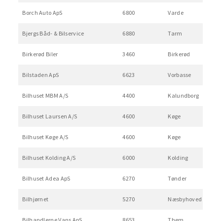
Borch Auto ApS
6800
Varde
Bjergs Båd- & Bilservice
6880
Tarm
Birkerød Biler
3460
Birkerød
Bilstaden ApS
6623
Vorbasse
Bilhuset MBM A/S
4400
Kalundborg
Bilhuset Laursen A/S
4600
Køge
Bilhuset Køge A/S
4600
Køge
Bilhuset Kolding A/S
6000
Kolding
Bilhuset Adea ApS
6270
Tønder
Bilhjørnet
5270
Næsbyhoved Broby
Bilhandlerne Vans ApS
8653
Them