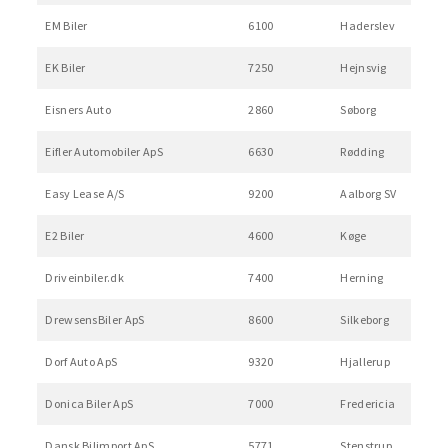
EM Biler
6100
Haderslev
EK Biler
7250
Hejnsvig
Eisners Auto
2860
Søborg
Eifler Automobiler ApS
6630
Rødding
Easy Lease A/S
9200
Aalborg SV
E2 Biler
4600
Køge
Driveinbiler.dk
7400
Herning
DrewsensBiler ApS
8600
Silkeborg
Dorf Auto ApS
9320
Hjallerup
Donica Biler ApS
7000
Fredericia
Dansk Bilimport ApS
5771
Stenstrup