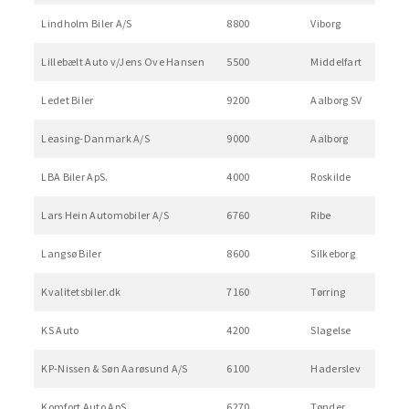
Lindholm Biler A/S
8800
Viborg
Lillebælt Auto v/Jens Ove Hansen
5500
Middelfart
Ledet Biler
9200
Aalborg SV
Leasing-Danmark A/S
9000
Aalborg
LBA Biler ApS.
4000
Roskilde
Lars Hein Automobiler A/S
6760
Ribe
Langsø Biler
8600
Silkeborg
Kvalitetsbiler.dk
7160
Tørring
KS Auto
4200
Slagelse
KP-Nissen & Søn Aarøsund A/S
6100
Haderslev
Komfort Auto ApS
6270
Tønder