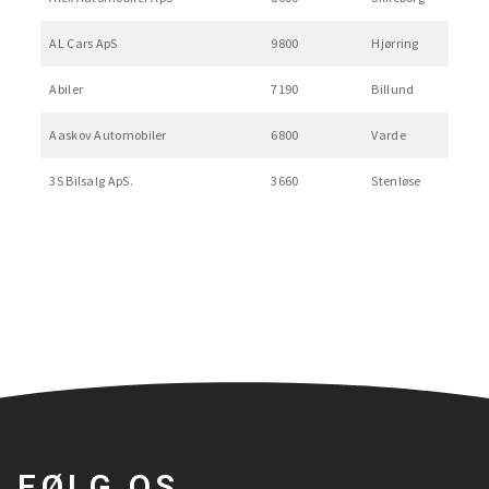
AL Cars ApS
9800
Hjørring
Abiler
7190
Billund
Aaskov Automobiler
6800
Varde
3S Bilsalg ApS.
3660
Stenløse
FØLG OS