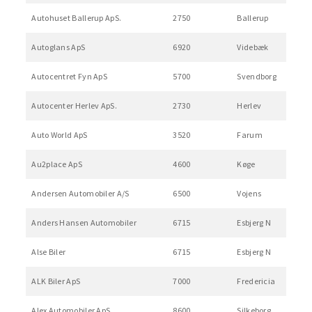
Autohuset Ballerup ApS.
2750
Ballerup
Autoglans ApS
6920
Videbæk
Autocentret Fyn ApS
5700
Svendborg
Autocenter Herlev ApS.
2730
Herlev
Auto World ApS
3520
Farum
Au2place ApS
4600
Køge
Andersen Automobiler A/S
6500
Vojens
Anders Hansen Automobiler
6715
Esbjerg N
Alse Biler
6715
Esbjerg N
ALK Biler ApS
7000
Fredericia
Alex Automobiler ApS
8600
Silkeborg