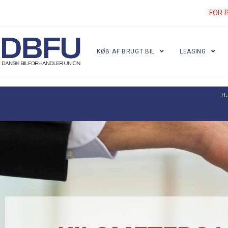
FOR 
KØB AF BRUGT BIL
LEASING
H