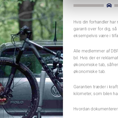
Hvis din forhandler har
garanti over for dig, 
eksempelvis være i tilf
Alle medlemmer af DBF
bil. Hvis der er reklam
økonomiske tab, såfremt
økonomiske tab.
Garantien træder i kraft
kilometer, som bilen ha
Hvordan dokumenterer 