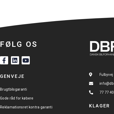
FØLG OS
Fulbyvej
GENVEJE
info@db
Brugtbilsgaranti
77 77 40
Gode råd for købere
KLAGER
Reklamationsret kontra garanti