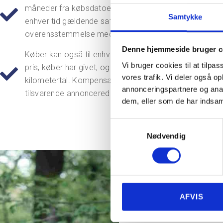
måneder fra købsdatoen, tages bilen retur med fradrag f
Samtykke
enhver tid gældende sats. Efter 12 måneder fra købsd
overensstemmelse med købeloven.
Denne hjemmeside bruger c
Køber kan også til enhver tid vælge en kompensation s
Vi bruger cookies til at tilpas
pris, køber har givet, og den værdi bilen ville have haf
vores trafik. Vi deler også 
kilometertal. Kompensationen fastsættes af DBFU ved 
annonceringspartnere og anal
tilsvarende annoncerede biler.
dem, eller som de har indsaml
Samtykkevalg
Nødvendig
BRUGTBI
AFVIS
SNYD ME