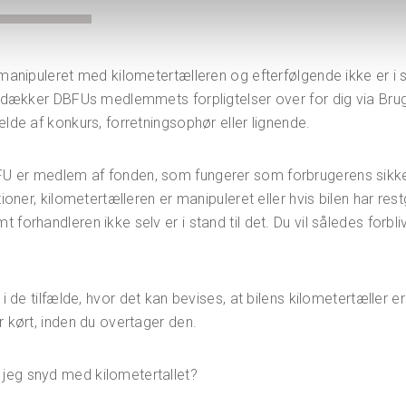
 manipuleret med kilometertælleren og efterfølgende ikke er i s
så dækker DBFUs medlemmets forpligtelser over for dig via Bru
ælde af konkurs, forretningsophør eller lignende.
U er medlem af fonden, som fungerer som forbrugerens sikke
ationer, kilometertælleren er manipuleret eller hvis bilen har r
 forhandleren ikke selv er i stand til det. Du vil således forb
 i de tilfælde, hvor det kan bevises, at bilens kilometertæller e
r kørt, inden du overtager den.
jeg snyd med kilometertallet?