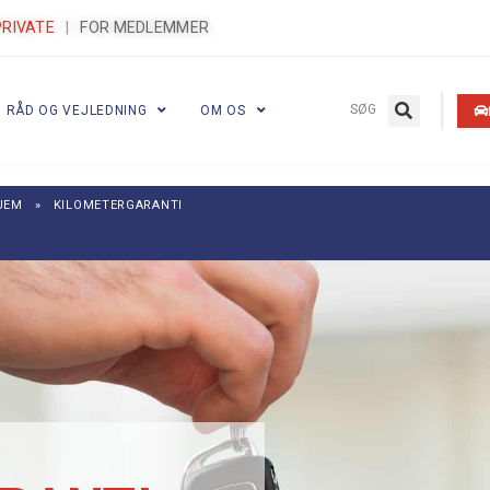
PRIVATE
|
FOR MEDLEMMER
|
SØG
RÅD OG VEJLEDNING
OM OS
JEM
»
KILOMETERGARANTI