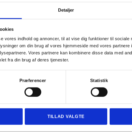
or kørte kilometer efter den til
Detaljer
atoen behandles sagen i
ookies
varende til forskellen mellem den
se vores indhold og annoncer, til at vise dig funktioner til sociale
t ved salg med det korrekte
oplysninger om din brug af vores hjemmeside med vores partnere i
hjælp af gennemsnitspriser på
ysepartnere. Vores partnere kan kombinere disse data med andr
et fra din brug af deres tjenester.
Præferencer
Statistik
LGARANTIFONDEN DÆKKER
TILLAD VALGTE
D KILOMETERTÆLLEREN