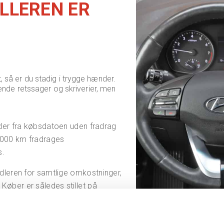
LLEREN ER
t, så er du stadig i trygge hænder.
ende retssager og skriverier, men
neder fra købsdatoen uden fradrag
 5000 km fradrages
s.
andleren for samtlige omkostninger,
 Køber er således stillet på
er 3 måneder, men inden 12