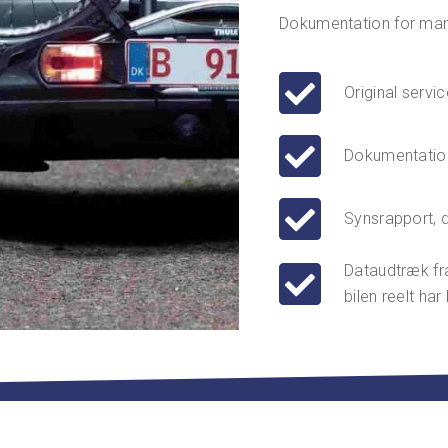
Dokumentation for man
Original serv
Dokumentation 
Synsrapport, d
Dataudtræk fra 
bilen reelt har