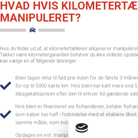
HVAD HVIS KILOMETERTÆ
MANIPULERET?
Hvis du finder ud af, at kilometertælleren alligevel er manipulere
Takket være kilometergarantien behøver du ikke indlede opslid
kan vælge en af følgende løsninger:
Bilen tages retur til fuld pris inden for de første 3 må
for op til 5000 kørte km. Hvis bilen har kørt mere end
tilbagekøbsprisen efter den til enhver tid gældende sat
Hvis bilen er finansieret via forhandleren, betaler forh
som køber har haft i forbindelse med at etablere lånet.
samme måde, som inden aftalen blev indgået.
Opdages en evt. manipulation af kilometertælleren eft