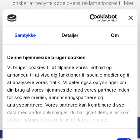
ønsker at benytte købelovens reklamationsret til biler
til at reklamere over en fejl eller mangel.
Er du stadig i tvivl om, hvordan du står som køber af
Samtykke
Detaljer
Om
en brugt bil? Eller har du spørgsmål til en slutseddel
hos et af vores medlemmer? Så er du meget
velkommen til at rådføre dig med DBFU. Vi sidder
Denne hjemmeside bruger cookies
klar til at rådgive dig om købeloven og køb af biler.
Vi bruger cookies til at tilpasse vores indhold og
annoncer, til at vise dig funktioner til sociale medier og til
Du kan enten
kontakte os
på mail eller telefon.
at analysere vores trafik. Vi deler også oplysninger om
din brug af vores hjemmeside med vores partnere inden
for sociale medier, annonceringspartnere og
analysepartnere. Vores partnere kan kombinere disse
data med andre oplysninger, du har givet dem, eller som
de har indsamlet fra din brug af deres tjenester.
Samtykkevalg