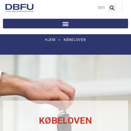
|
SØG
HJEM
»
KØBELOVEN
KØBELOVEN