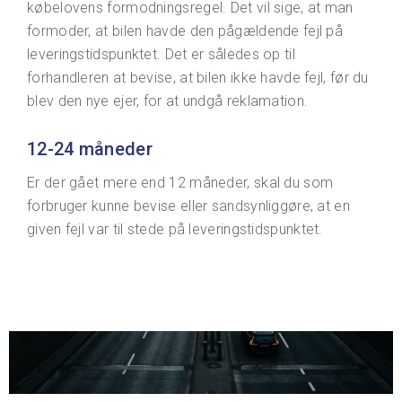
købelovens formodningsregel. Det vil sige, at man
formoder, at bilen havde den pågældende fejl på
leveringstidspunktet. Det er således op til
forhandleren at bevise, at bilen ikke havde fejl, før du
blev den nye ejer, for at undgå reklamation.
12-24 måneder
Er der gået mere end 12 måneder, skal du som
forbruger kunne bevise eller sandsynliggøre, at en
given fejl var til stede på leveringstidspunktet.