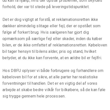
du kan få hjælp, hvis der opstår problemer, som skyldes
forhold, der var til stede på leveringstidspunktet.
Det er dog vigtigt at forstå, at reklamationsretten ikke
dækker almindelig slitage eller fejl, der er opstået som
følge af forkert brug. Hvis sælgeren har gjort dig
opmærksom på særlige fejl eller skader, inden du køber
bilen, er de ikke omfattet af reklamationsretten. Købeloven
bil tager hensyn til bilens alder, pris og stand, hvilket
betyder, at du ikke kan forvente, at en ældre bil er fejlfri.
Hos DBFU oplyser vi både forbrugere og forhandlere om
købeloven bil for at sikre, at alle parter har realistiske
forventninger til handlen. Det er en vigtig del af vores
arbejde at skabe bedre vilkår for bilkøbere, så de kan føle
sig trygge gennem hele processen.