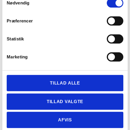
Nødvendig
Præferencer
Købeloven for brugte biler
Statistik
Når du køber en brugt bil, er det afgørende at have styr på,
hvordan købeloven bil beskytter dig som forbruger.
Marketing
Købeloven sikrer, at du har 24 måneders reklamationsret
på brugte biler, hvilket giver dig tryghed og garanti for, at
du ikke står alene, hvis der opstår fejl efter købet. Mange
TILLAD ALLE
bilkøbere har ofte en opfattelse af, at de er dårligere
stillet ved køb af en brugt bil sammenlignet med en ny bil,
men det er ikke tilfældet. Købeloven bil giver dig præcis
TILLAD VALGTE
samme beskyttelse – du har blot som køber ansvar for at
vælge en troværdig forhandler.
AFVIS
Ved at handle med en forhandler, der er medlem af Dansk