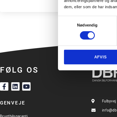
annonceringspartnere og anal
dem, eller som de har indsaml
Samtykkevalg
Nødvendig
AFVIS
FØLG OS
Fulbyvej
GENVEJE
info@db
Brugtbilsgaranti