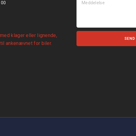
 00
 med klager eller lignende,
SEND
til
ankenævnet for biler
.