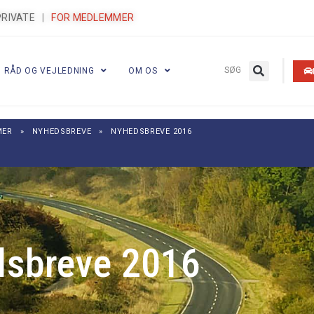
PRIVATE
|
FOR MEDLEMMER
|
SØG
RÅD OG VEJLEDNING
OM OS
MER
»
NYHEDSBREVE
»
NYHEDSBREVE 2016
sbreve 2016