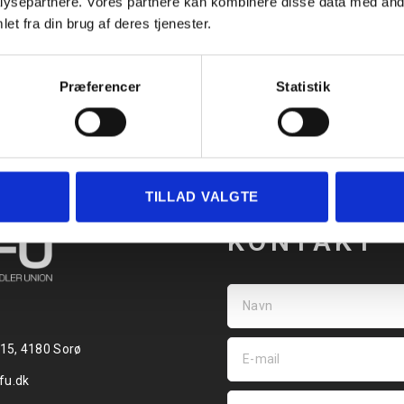
ysepartnere. Vores partnere kan kombinere disse data med andr
et fra din brug af deres tjenester.
Præferencer
Statistik
TILLAD VALGTE
KONTAKT
 15, 4180 Sorø
fu.dk