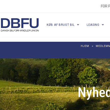
FOR 
KØB AF BRUGT BIL
LEASING
HJEM
»
MEDLEM
Nyhed