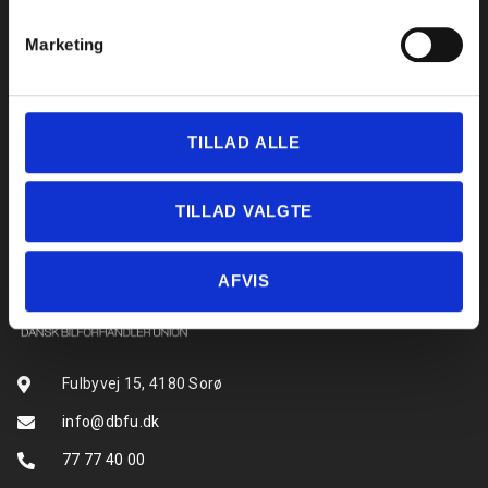
Gode råd for købere
Marketing
Reklamationsret kontra garanti
Hvad koster det at omregistrere en bil?
TILLAD ALLE
Find Forhandlere
GDPR
TILLAD VALGTE
Privatlivspolitik (generel)
Privatlivspolitik for jobsøgende
AFVIS
Fulbyvej 15, 4180 Sorø
info@dbfu.dk
77 77 40 00