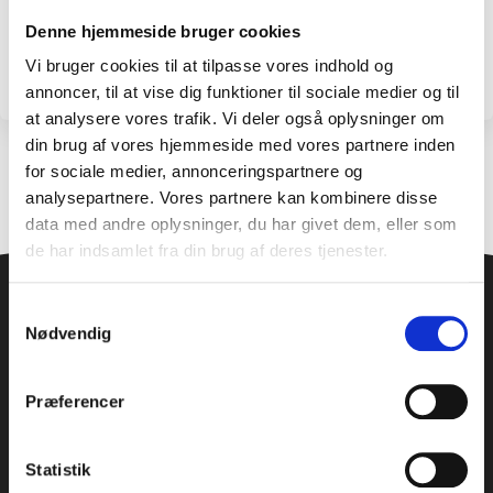
Husk mig
Denne hjemmeside bruger cookies
Vi bruger cookies til at tilpasse vores indhold og
annoncer, til at vise dig funktioner til sociale medier og til
at analysere vores trafik. Vi deler også oplysninger om
din brug af vores hjemmeside med vores partnere inden
for sociale medier, annonceringspartnere og
analysepartnere. Vores partnere kan kombinere disse
data med andre oplysninger, du har givet dem, eller som
de har indsamlet fra din brug af deres tjenester.
Samtykkevalg
Nødvendig
FØLG OS
Præferencer
GENVEJE
Statistik
Brugtbilsgaranti