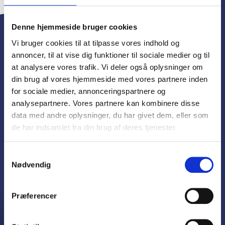
Denne hjemmeside bruger cookies
Vi bruger cookies til at tilpasse vores indhold og
DBFU
annoncer, til at vise dig funktioner til sociale medier og til
ET NETVÆRK AF
at analysere vores trafik. Vi deler også oplysninger om
TROVÆRDIGE
din brug af vores hjemmeside med vores partnere inden
for sociale medier, annonceringspartnere og
BRUGTBILSFORH
analysepartnere. Vores partnere kan kombinere disse
ANDLERE
data med andre oplysninger, du har givet dem, eller som
de har indsamlet fra din brug af deres tjenester.
Samtykkevalg
Bliv Medlem
Nødvendig
Præferencer