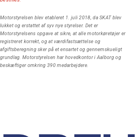
Samtykke
Detaljer
Om
Motorstyrelsen blev etableret 1. juli 2018, da SKAT blev
lukket og erstattet af syv nye styrelser. Det er
Motorstyrelsens opgave at sikre, at alle motorkøretøjer er
Denne hjemmeside bruger cookies
registreret korrekt, og at værdifastsættelse og
Vi bruger cookies til at tilpasse vores indhold og
afgiftsberegning sker på et ensartet og gennemskueligt
annoncer, til at vise dig funktioner til sociale medier og til
grundlag. Motorstyrelsen har hovedkontor i Aalborg og
at analysere vores trafik. Vi deler også oplysninger om
beskæftiger omkring 390 medarbejdere.
din brug af vores hjemmeside med vores partnere inden
for sociale medier, annonceringspartnere og
analysepartnere. Vores partnere kan kombinere disse
data med andre oplysninger, du har givet dem, eller som
de har indsamlet fra din brug af deres tjenester.
Samtykkevalg
Nødvendig