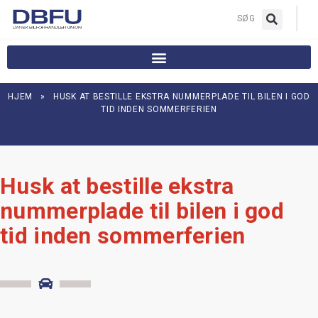
|
SØG
HJEM
»
HUSK AT BESTILLE EKSTRA NUMMERPLADE TIL BILEN I GOD
TID INDEN SOMMERFERIEN
Husk at bestille ekstra
nummerplade til bilen i god
tid inden sommerferien