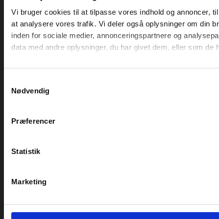
Fulbyvej 15, 4180 Sorø
info@dbfu.dk
77 77 40 00
KLAGER
I forbindelse med klager eller lignende, henvises der
til
ankenævnet for biler
.
KONTAKT