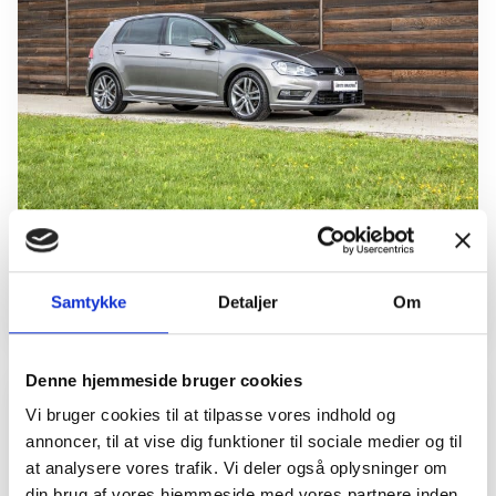
VW vinder for første gang Årets Brugtbil
Samtykke
Detaljer
Om
3. oktober 2019
Denne hjemmeside bruger cookies
Vi bruger cookies til at tilpasse vores indhold og
annoncer, til at vise dig funktioner til sociale medier og til
at analysere vores trafik. Vi deler også oplysninger om
din brug af vores hjemmeside med vores partnere inden