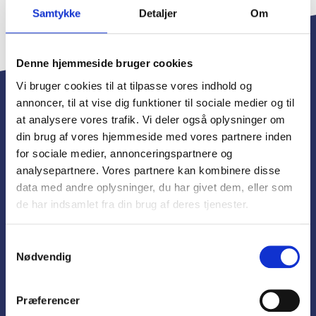
Samtykke
Detaljer
Om
Denne hjemmeside bruger cookies
Vi bruger cookies til at tilpasse vores indhold og
annoncer, til at vise dig funktioner til sociale medier og til
at analysere vores trafik. Vi deler også oplysninger om
DBFU
din brug af vores hjemmeside med vores partnere inden
ET NETVÆRK AF
for sociale medier, annonceringspartnere og
TROVÆRDIGE
analysepartnere. Vores partnere kan kombinere disse
BRUGTBILSFORH
data med andre oplysninger, du har givet dem, eller som
de har indsamlet fra din brug af deres tjenester.
ANDLERE
Samtykkevalg
Nødvendig
Bliv Medlem
Præferencer